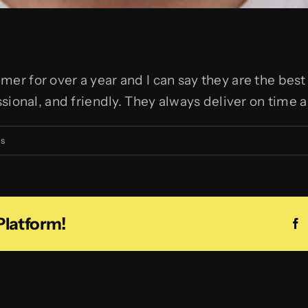
er for over a year and I can say they are the bes
sional, and friendly. They always deliver on time 
en
os
Noah
Smith
Platform!
F