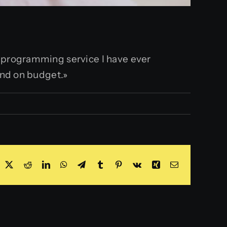
t programming service I have ever
and on budget.»
acebook
X
Reddit
LinkedIn
WhatsApp
Telegram
Tumblr
Pinterest
Vk
Xing
Correo
electrónico